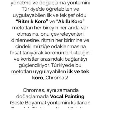
yönetme ve doğaçlama yöntemini
Türkiye’de öğretebilen ve
uygulayabilen ilk ve tek şef oldu.
“Ritmik Koro”
ve
“Akıllı Koro”
metotları her bireyin her anda var
olmasına, onu çevreleyenleri
dinlemesine, ritmin her birimine ve
içindeki müziğe odaklanmasına
fırsat tanıyarak koronun birlikteliğini
ve koristler arasındaki bağlantıyı
güçlendiriyor. Türkiye’de bu
metotları uygulayabilen
ilk ve tek
koro
, Chromas!
Chromas, aynı zamanda
doğaçlamada
Vocal Painting
(Sesle Boyama) yöntemini kullanan
ilk ve tek Türk koro. Vocal Painting,
şarkıcıların ve şefin özgürce
doğaçlamasını ve koronun geri
kalanıyla uyum içinde ilerlemesini
sağlayan bir sözsüz iletişim sistemi.